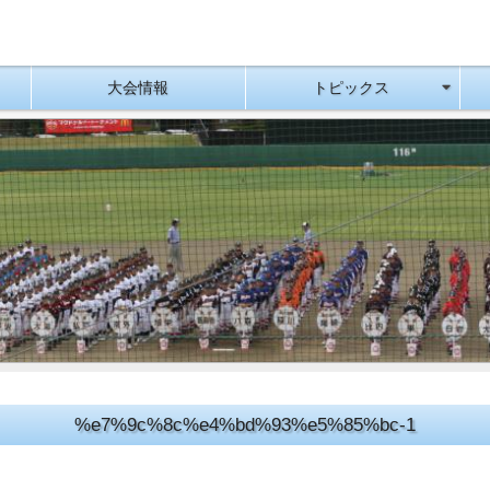
大会情報
トピックス
%e7%9c%8c%e4%bd%93%e5%85%bc-1