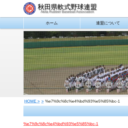
秋田県軟式野球連盟
Akita Rubber Baseball Association
ホーム
連盟について
HOME
%e7%9c%8c%e4%bd%93%e5%85%bc-1
%e7%9c%8c%e4%bd%93%e5%85%bc-1