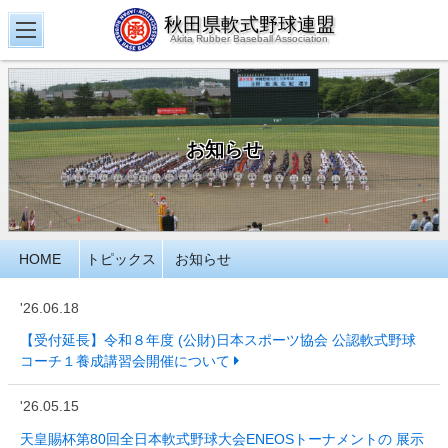
秋田県軟式野球連盟
Akita Rubber Baseball Association
お知らせ
HOME
トピックス
お知らせ
'26.06.18
【受付延長】令和８年度 (公財)日本スポーツ協会 公認軟式野球
コーチ１養成講習会開催について
'26.05.15
天皇賜杯第80回全日本軟式野球大会ENEOSトーナメントの 展示