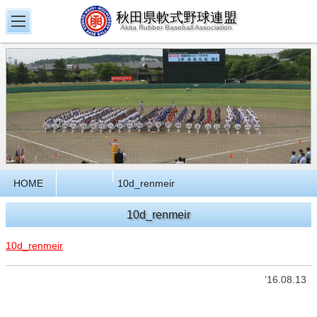
秋田県軟式野球連盟
Akita Rubber Baseball Association
HOME
10d_renmeir
10d_renmeir
10d_renmeir
’16.08.13