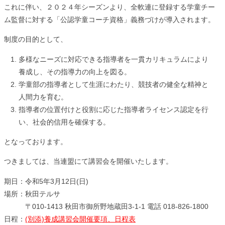
これに伴い、２０２４年シーズンより、全軟連に登録する学童チー
ム監督に対する「公認学童コーチ資格」義務づけが導入されます。
制度の目的として、
多様なニーズに対応できる指導者を一貫カリキュラムにより
養成し、その指導力の向上を図る。
学童部の指導者として生涯にわたり、競技者の健全な精神と
人間力を育む。
指導者の位置付けと役割に応じた指導者ライセンス認定を行
い、社会的信用を確保する。
となっております。
つきましては、当連盟にて講習会を開催いたします。
期日：令和5年3月12日(日)
場所：秋田テルサ
〒010-1413 秋田市御所野地蔵田3-1-1 電話 018-826-1800
日程：
(別添)養成講習会開催要項、日程表