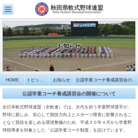
秋田県軟式野球連盟
Akita Rubber Baseball Association
お知らせ
HOME
トピックス
お知らせ
公認学童コーチ養成講習会の開催について
公認学童コーチ養成講習会の開催について
全日本軟式野球連盟（全軟連）では、次代を担う学童野球選手が、
野球に親しみ、安心して競技力向上とスポーツ障害に影響されるこ
となく競技を楽しめる環境整備のため、平成３０年４月から学童野
球指導者を対象とした「公認学童コーチ制度」を設けています。