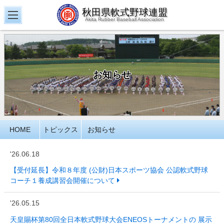
秋田県軟式野球連盟
Akita Rubber Baseball Association
お知らせ
HOME
トピックス
お知らせ
'26.06.18
【受付延長】令和８年度 (公財)日本スポーツ協会 公認軟式野球
コーチ１養成講習会開催について
'26.05.15
天皇賜杯第80回全日本軟式野球大会ENEOSトーナメントの 展示